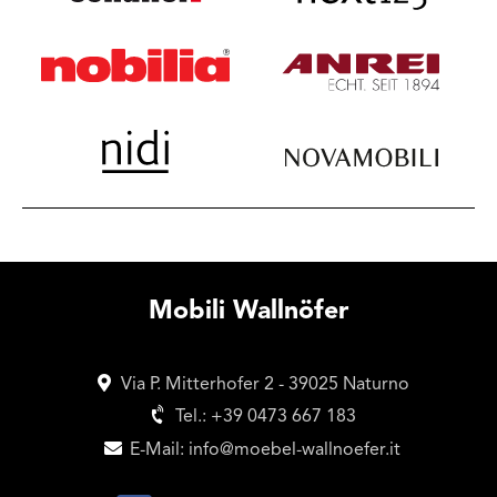
Mobili Wallnöfer
Via P. Mitterhofer 2 - 39025 Naturno
Tel.:
+39 0473 667 183
E-Mail:
info@moebel-wallnoefer.it