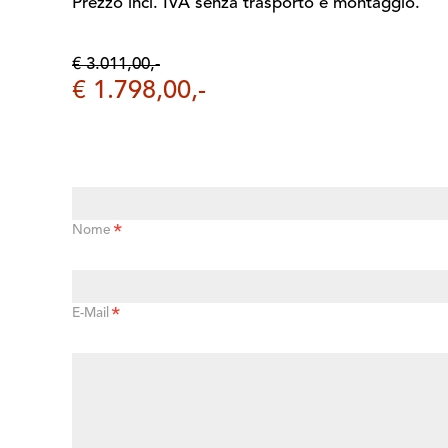
Prezzo incl. IVA senza trasporto e montaggio.
€ 3.011,00,-
€ 1.798,00,-
*
Nome
*
E-Mail